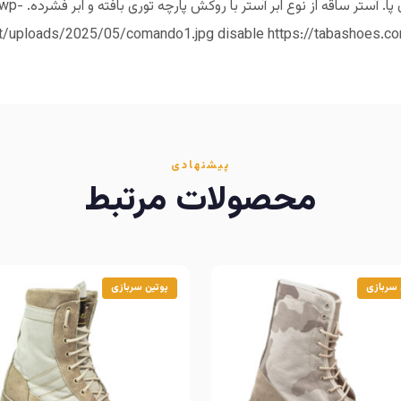
روکش پارچه نباف
t/uploads/2025/05/comando1.jpg disable https://tabashoes.
پیشنهادی
محصولات مرتبط
 سربازی
پوتین سربازی