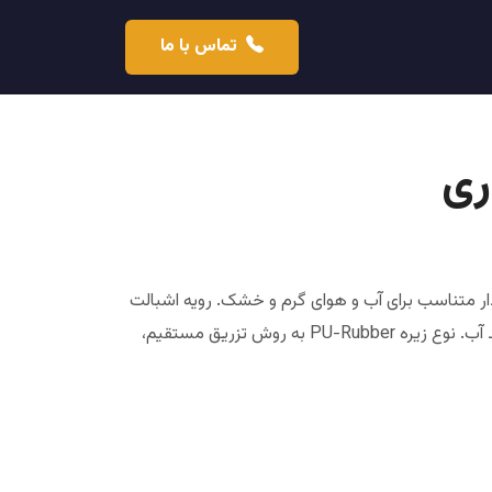
تماس با ما
ری
ار متناسب برای آب و هوای گرم و خشک. رویه اشبالت
گاوی در جه یک با ضخامت استاندارد و برزنت ضد آب. نوع زیره PU-Rubber به روش تزریق مستقیم،