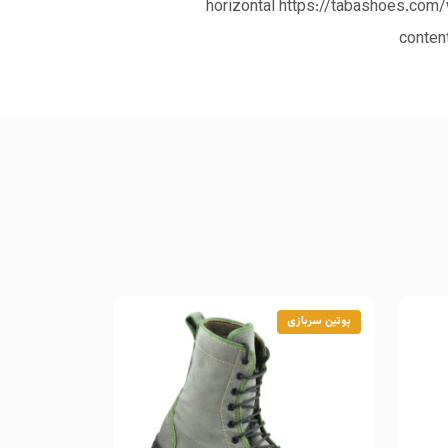
ته منفذ دار جهت تهویه و تنفس آسان پا. آستر ساقه از نوع ابر آستر با روکش پارچه توری بافته و ابر فشرده. horizontal https://tabashoes.com/wp-
conten
پوتین سربازی
پوتین سربازی