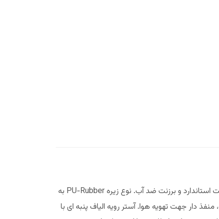
پوتین سربازی تکاوری پوتین سربازی سبک و زیپدار متناسب برای آب و هوای گرم و خشک. رویه اشبالت گاوی در جه یک با ضخامت استاندارد و برزنت ضد آب. نوع زیره PU-Rubber به
ی با رو کش پارچه نانو، منفذ دار جهت تهویه هوا. آستر رویه الیاف پنبه ای با