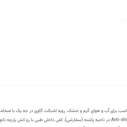
روش تزریق مستقیم، ضد لغزش دارای جاذب ضربه Anti-shock در ناحیه پاشنه (سفارشی). کفی داخلی طب