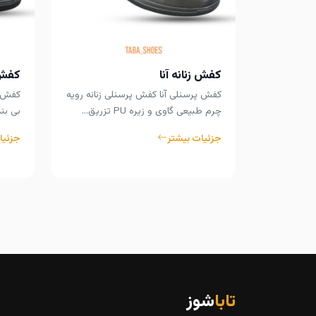
کفش زنانه آنا
کفش 
کفش پرسنلی آنا کفش پرسنلی زنانه رویه
کفش پ
چرم طبیعی گاوی و زیره PU تزریق…
بی بن
جزئیات بیشتر
جزئیا
تابا
شوز