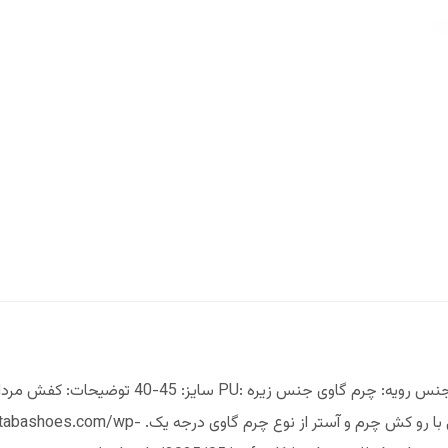
کفش مردانه آکسفورد ویژگی ها: کد محصول: P-115 
تبریز با ضخامت استاندارد، نوع زیره لاستیک. کفی طبی با رو کش چرم و آستر