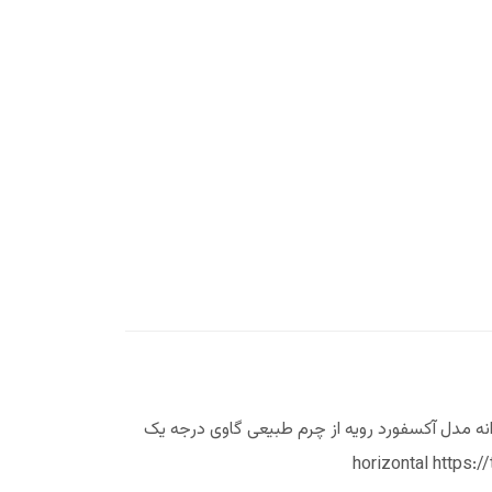
جنس رویه: چرم گاوی جنس زیره :PU سایز: 45-40 توضیحات: کفش مردانه مدل آکسفورد رویه از چرم طبیعی گاوی درجه یک
 از نوع چرم گاوی درجه یک. horizontal https://tabashoes.com/wp-