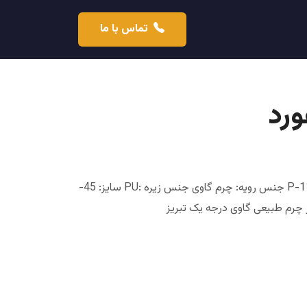
تماس با ما
رد
کفش مردانه آکسفورد ویژگی ها: کد محصول: P-115 جنس رویه: چرم گاوی جنس زیره :PU سایز: 45-