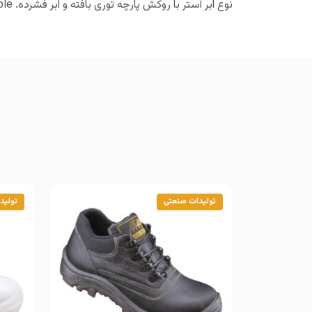
نوع ابر آستر با روکش پارچه توری بافته و ابر فشرده. horizontal https://tabashoes.com/wp-content/uploads/2025/05/plimo1.jpg disable
تولیدات صنعتی
تولید