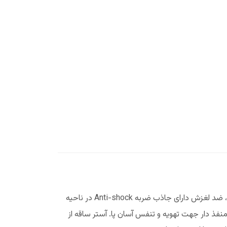
چکمه حفاری پلیمو چکمه حفاری. رویه چرم گاوی در جه یک با ضخامت استاندارد. نوع زیره PU-Rubber به روش تزریق مستقیم، ضد لغزش دارای جاذب ضربه Anti-shock در ناحیه
منفذ دار جهت تهویه و تنفس آسان پا. آستر ساقه از