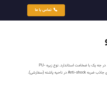
تماس با ما
چکمه حفاری پلیمو چکمه حفاری. رویه چرم گاوی در جه یک با ضخامت استاندارد. نوع زیره PU-
Rubber به روش تزریق مستقیم، ضد لغزش دارای جاذب ضربه Anti-shock در ناحیه پاشنه (سفارشی).