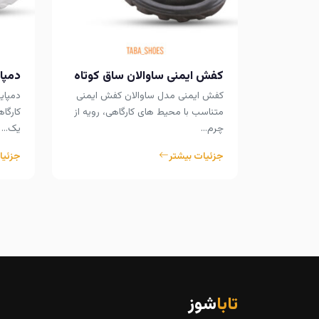
کفش ایمنی ساوالان ساق کوتاه
دمپای
کفش ایمنی مدل ساوالان کفش ایمنی
دمپای
متناسب با محیط های کارگاهی، رویه از
کارگا
چرم…
یک…
جزئیات بیشتر
جزئیا
تابا
شوز