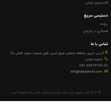
اکسسوری چرمی
دسترسی سریع
رزومه
همکاری در فروش
تماس با ما
آدرس: تبریز، منطقه صنعتی شرق تبریز، کوی صنعت سوم، کفش تابا
شماره تماس
041-36374730-32
info@tabashoes.com
© ۱۴۰۳ کلیه حقوق برای شرکت تولیدی صنعتی کفش تابا محفوظ است.