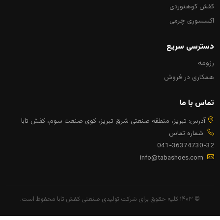
کفش کوهنوردی
اکسسوری چرمی
دسترسی سریع
رزومه
همکاری در فروش
تماس با ما
آدرس: تبریز، منطقه صنعتی شرق تبریز، کوی صنعت سوم، کفش تابا
شماره تماس
041-36374730-32
info@tabashoes.com
© ۱۴۰۳ کلیه حقوق برای شرکت تولیدی صنعتی کفش تابا محفوظ است.