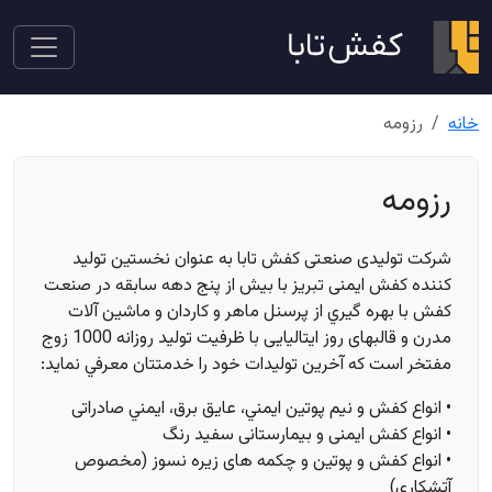
خانه
رزومه
رزومه
شرکت تولیدی صنعتی كفش تابا به عنوان نخستین تولید
کننده کفش ایمنی تبریز با بیش از پنج دهه سابقه در صنعت
کفش با بهره گيري از پرسنل ماهر و كاردان و ماشين آلات
مدرن و قالبهای روز ایتالیایی با ظرفیت تولید روزانه 1000 زوج
مفتخر است كه آخرين توليدات خود را خدمتتان معرفي نمايد:
• انواع كفش و نيم پوتين ايمني، عايق برق، ايمني صادراتی
• انواع کفش ایمنی و بیمارستانی سفید رنگ
• انواع کفش و پوتین و چکمه های زیره نسوز (مخصوص
آتشکاری)