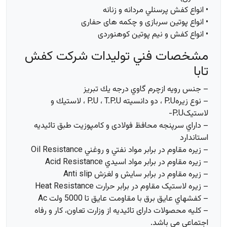
• انواع كفش پرسنلي مردانه و زنانه
• انواع پوتین سربازی و چکمه های حفاری
• انواع كفش و نیم پوتین کوهنوردی
مشخصات فني توليدات شركت كفش
تابا
– جنس رويه ازچرم گاوي درجه يك تبريز
– نوع زيرهP.U ، دو دانسیته P.U ، T.P.U ، لاستيك و
لاستیکP.U-
– داراي سرپنجه محافظ فولادی و کامپوزیت طبق تائيديه
استاندارد
– زيره مقاوم در برابر مواد نفتي و روغني Oil Resistance
– زيره مقاوم در برابر مواد اسيدي Acid Resistance
– زیره مقاوم در برابر سايش و لغزش Anti slip
– زیره لاستیک مقاوم در برابر حرارت Heat Resistance
– كفشهاي عايق برق با مقاومت عايق تا 5000 ولت Ac
– کلیه محصولات دارای تائیدیه از وزارت تعاون، کار و رفاه
اجتماعی می باشد.